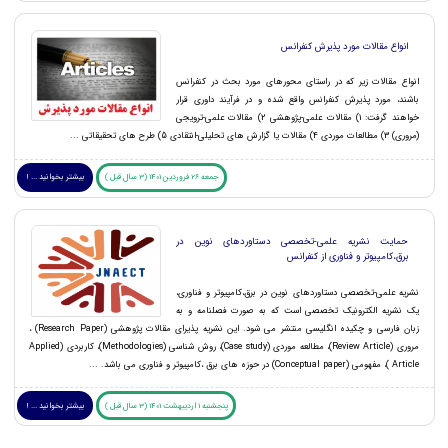
انواع مقالات مورد پذیرش کنفرانس
انواع مقالات زیر که در راستای محورهای مورد بحث در کنفرانس
باشند، مورد پذیرش کنفرانس واقع شده و در فرآیند داوری قرار
خواهند گرفت: 1) مقالات علمی-پژوهشی 2) مقالات علمی-ترویجی
(مروری) 3) مطالعات موردی 4) مقالات یا گزارش های تحلیلی-انتقادی 5) طرح های تحقیقاتی ...
جمعه 26 فروردین 1401 (3 سال قبل )
بیشتر بخوانید ... !
حمایت نشریه علمی-تخصصی دستاوردهای نوین در
برق،کامپیوتر و فناوری از کنفرانس
نشریه علمی-تخصصی دستاوردهای نوین در برق،کامپیوتر و فناوری،
یک نشریه الکترونیک تخصصی است که به صورت فصلنامه و به
زبان فارسی و چکیده انگلیسی منتشر می شود. این نشریه پذیرای مقالات پژوهشی (Research Paper) ،
مروری (Review Article)، مطالعه موردی (Case study)، روش شناسی (Methodologies)، کاربردی (Applied
Article )، مفهومی (Conceptual paper) در حوزه های برق ،کامپیوتر و فناوری می باشد. ...
پنجشنبه 1 اردیبهشت 1401 (3 سال قبل )
بیشتر بخوانید ... !