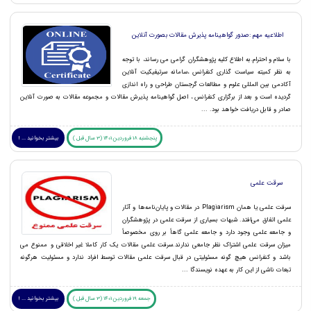
اطلاعیه مهم :صدور گواهینامه پذیرش مقالات بصورت آنلاین
با سلام و احترام.به اطلاع کلیه پژوهشگران گرامی می رساند، با توجه
به نظر کمیته سیاست گذاری کنفرانس ،سامانه سرتیفیکیت آنلاین
آکادمی بین المللی علوم و مطالعات گرجستان طراحی و راه اندازی
گردیده است و بعد از برگزاری کنفرانس ، اصل گواهینامه پذیرش مقالات و مجموعه مقالات به صورت آنلاین
صادر و قابل دریافت خواهد بود. ...
پنجشنبه 18 فروردین 1401 (3 سال قبل )
بیشتر بخوانید ... !
سرقت علمی
سرقت علمی یا همان Plagiarism در مقالات و پایان‌نامه‌ها و آثار
علمی اتفاق می‌افتد. شبهات بسیاری از سرقت علمی در پژوهشگران
و جامعه علمی وجود دارد و جامعه علمی گاهاً بر روی مخصوصاً
میزان سرقت علمی اشتراک نظر جامعی ندارند.سرقت علمی مقالات یک کار کاملا غیر اخلاقی و ممنوع می
باشد و کنفرانس هیچ گونه مسئولیتی در قبال سرقت علمی مقالات توسط افراد ندارد و مسئولیت هرگونه
تبعات ناشی از این کار به عهده نویسندگا ...
جمعه 19 فروردین 1401 (3 سال قبل )
بیشتر بخوانید ... !