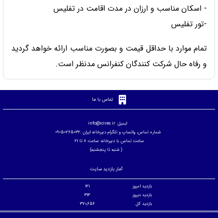
- اسکان مناسب و ارزان در مدت اقامت در تفلیس
-تور تفلیس
تمام موارد با حداقل قیمت و بصورت مناسب ارائه خواهد گردید
و رفاه حال شرکت کنندگان کنفرانس مدنظر است.
تماس با ما
ایمیل: info@icires.ir
شماره تماس، واتساپ و تلگرام دبیرخانه ایران :09050265032
ساعت تماس با دبیرخانه :ساعت 8 تا 21
( شنبه تا پنجشنبه)
آمار بازدید سایت
بازدید امروز
121
بازدید دیروز
313
بازدید کل
370,656